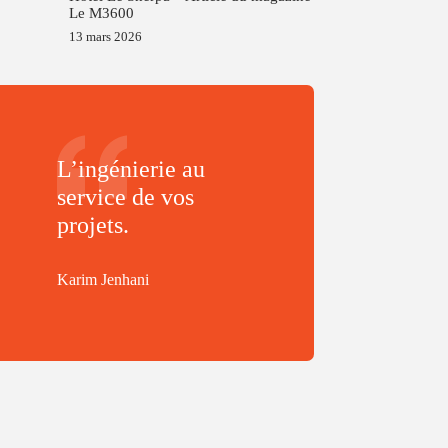
Le M3600
13 mars 2026
L’ingénierie au
service de vos
projets.
Karim Jenhani