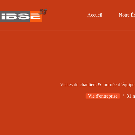
Passer
au
contenu
Accueil
Notre É
Visites de chantiers & journée d’équip
Vie d'entreprise
31 