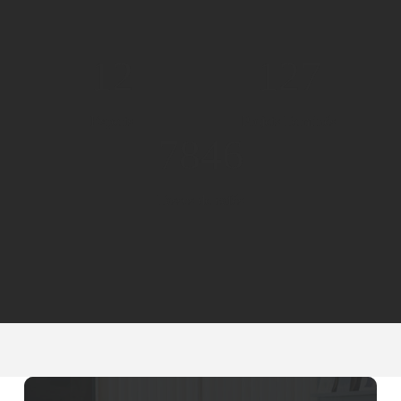
12
127
Experts
Projets Terminés
7846
Tasses de cafés